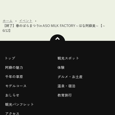
ホーム
イベント
【終了】春のばらまつりin ASO MILK FACTORY～はな阿蘇美～【～
6/12】
トップ
観光スポット
阿蘇の魅力
体験
千年の草原
グルメ・お土産
モデルコース
温泉・宿泊
おしらせ
教育旅行
観光パンフレット
アクセス