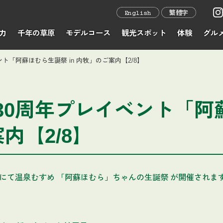
English
繁體字
力
千年の草原
モデルコース
観光スポット
体験
グル
ト「阿蘇ほむら生誕祭 in 内牧」のご案内【2/8】
30周年プレイベント「阿
案内【2/8】
にて温泉むすめ 「阿蘇ほむら」ちゃんの生誕祭 が開催されま