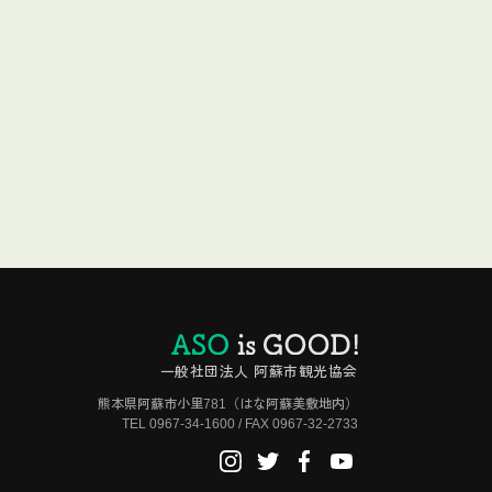
一般社団法人 阿蘇市観光協会
熊本県阿蘇市小里781（はな阿蘇美敷地内）
TEL 0967-34-1600 / FAX 0967-32-2733