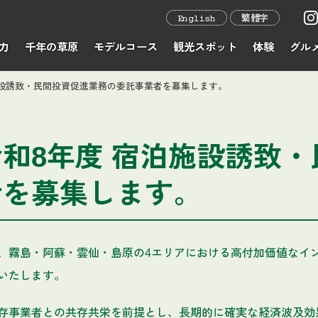
English
繁體字
力
千年の草原
モデルコース
観光スポット
体験
グル
施設誘致・民間投資促進業務の委託事業者を募集します。
和8年度 宿泊施設誘致
者を募集します。
、霧島・阿蘇・雲仙・島原の4エリアにおける高付加価値なイ
いたします。
存事業者との共存共栄を前提とし、長期的に確実な経済波及効