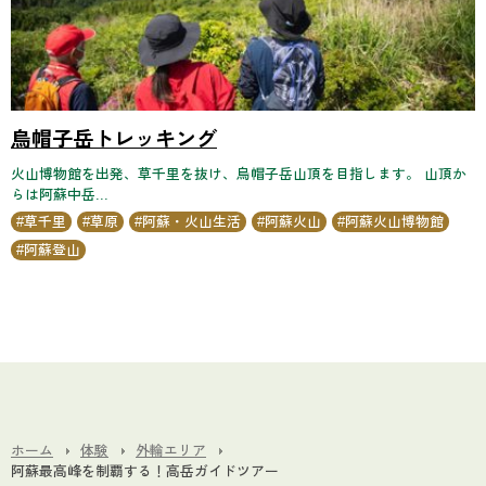
烏帽子岳トレッキング
火山博物館を出発、草千里を抜け、烏帽子岳山頂を目指します。 山頂か
らは阿蘇中岳...
草千里
草原
阿蘇・火山生活
阿蘇火山
阿蘇火山博物館
阿蘇登山
ホーム
体験
外輪エリア
阿蘇最高峰を制覇する！高岳ガイドツアー