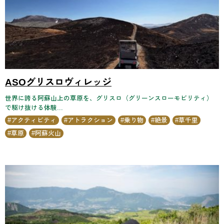
ASOグリスロヴィレッジ
世界に誇る阿蘇山上の草原を、グリスロ（グリーンスローモビリティ）
で駆け抜ける体験...
アクティビティ
アトラクション
乗り物
絶景
草千里
草原
阿蘇火山