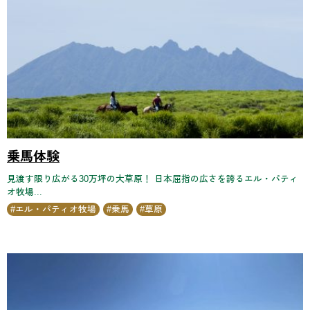
乗馬体験
見渡す限り広がる30万坪の大草原！ 日本屈指の広さを誇るエル・パティ
オ牧場...
エル・パティオ牧場
乗馬
草原