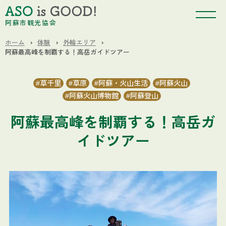
阿蘇市観光協会
ホーム
体験
外輪エリア
阿蘇最高峰を制覇する！高岳ガイドツアー
草千里
草原
阿蘇・火山生活
阿蘇火山
阿蘇火山博物館
阿蘇登山
阿蘇最高峰を制覇する！高岳ガ
イドツアー