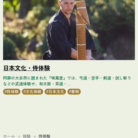
日本文化・侍体験
阿蘇の大自然に囲まれた『鳴鳳堂』では、弓道・空手・剣道・試し斬り
などの武道体験や、和太鼓・茶道・...
侍体験
文化体験
日本文化
着物
ホーム
体験
侍体験