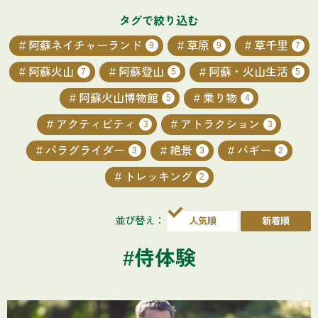
タグで絞り込む
阿蘇ネイチャーランド
草原
草千里
9
9
7
阿蘇火山
阿蘇登山
阿蘇・火山生活
7
5
5
阿蘇火山博物館
乗り物
5
4
アクティビティ
アトラクション
3
3
パラグライダー
絶景
バギー
3
3
2
トレッキング
2
並び替え：
#侍体験