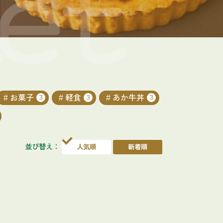
お菓子
軽食
あか牛丼
3
3
3
並び替え：