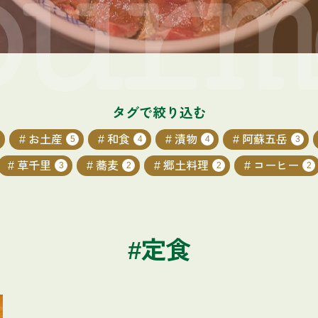
タグで絞り込む
お土産
和食
漬物
阿蘇五岳
5
4
4
3
草千里
蕎麦
郷土料理
コーヒー
3
2
2
2
#定食