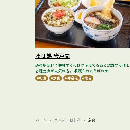
そば処 岩戸開
道の駅波野に併設するそばの産地でもある波野のそばと
各種定食が人気の店。 収穫されたそばの実...
和食
定食
神楽苑
蕎麦
ホーム
グルメ・お土産
定食