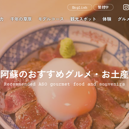
English
繁體字
力
千年の草原
モデルコース
観光スポット
体験
グル
阿蘇のおすすめグルメ・お土産
Recommended ASO gourmet food and souvenirs