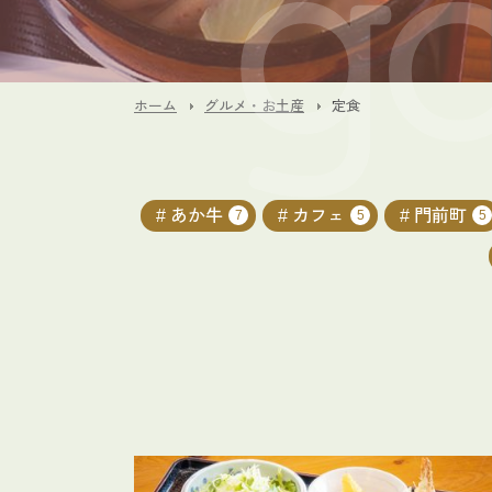
ホーム
グルメ・お土産
定食
あか牛
カフェ
門前町
7
5
5