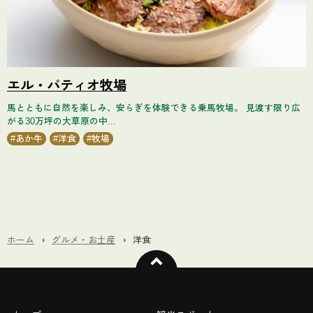
エル・パティオ牧場
馬とともに自然を楽しみ、安らぎを体験できる乗馬牧場。 見渡す限り広
がる30万坪の大草原の中...
あか牛
洋食
牧場
ホーム
グルメ・お土産
洋食