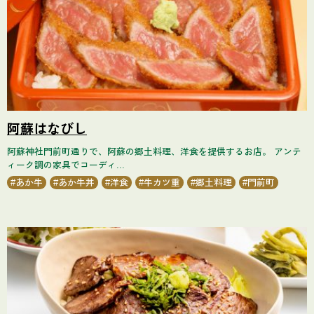
阿蘇はなびし
阿蘇神社門前町通りで、阿蘇の郷土料理、洋食を提供するお店。 アンテ
ィーク調の家具でコーディ...
あか牛
あか牛丼
洋食
牛カツ重
郷土料理
門前町