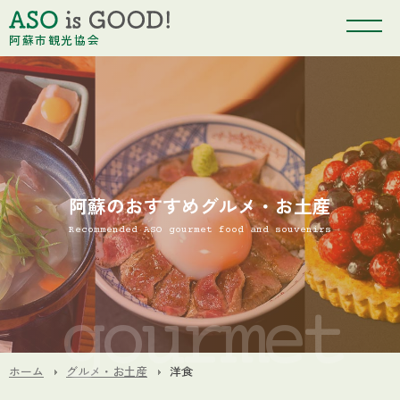
阿蘇市観光協会
阿蘇のおすすめグルメ・お土産
Recommended ASO gourmet food and souvenirs
ホーム
グルメ・お土産
洋食