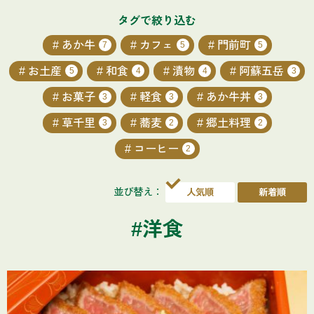
タグで絞り込む
あか牛
カフェ
門前町
7
5
5
お土産
和食
漬物
阿蘇五岳
5
4
4
3
お菓子
軽食
あか牛丼
3
3
3
草千里
蕎麦
郷土料理
3
2
2
コーヒー
2
並び替え：
#洋食