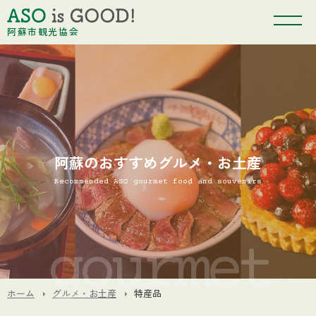
阿蘇市観光協会
阿蘇のおすすめグルメ・お土産
Recommended ASO gourmet food and souvenirs
ホーム
グルメ・お土産
特産品