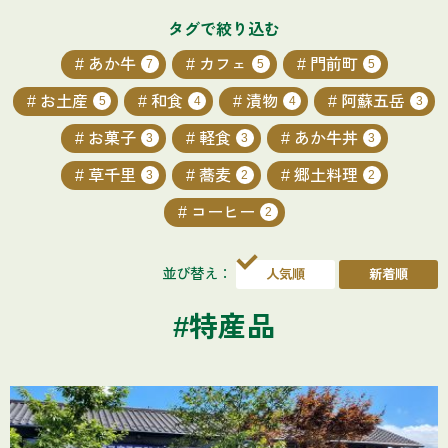
タグで絞り込む
あか牛
カフェ
門前町
7
5
5
お土産
和食
漬物
阿蘇五岳
5
4
4
3
お菓子
軽食
あか牛丼
3
3
3
草千里
蕎麦
郷土料理
3
2
2
コーヒー
2
並び替え：
#特産品