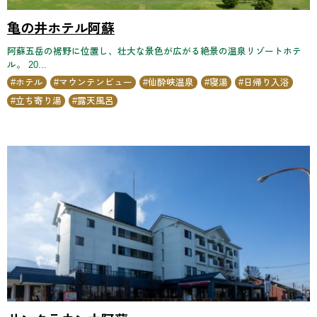
亀の井ホテル阿蘇
阿蘇五岳の裾野に位置し、壮大な景色が広がる絶景の温泉リゾートホテ
ル。 20...
ホテル
マウンテンビュー
仙酔峡温泉
寝湯
日帰り入浴
立ち寄り湯
露天風呂