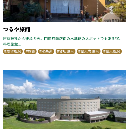
つるや旅館
阿蘇神社から徒歩５分。門前町商店街の水基巡のスポットでもある宿。
料理旅館...
展望風呂
旅館
水基巡
貸切風呂
露天岩風呂
露天風呂