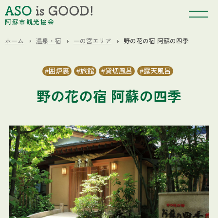
阿蘇市観光協会
ホーム
温泉・宿
一の宮エリア
野の花の宿 阿蘇の四季
囲炉裏
旅館
貸切風呂
露天風呂
野の花の宿 阿蘇の四季