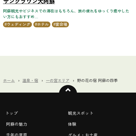
サンクラウン大阿蘇
阿蘇観光やビジネスでの滞在はもちろん、旅の疲れをゆっくり癒やした
い方にもおすすめ...
ウェディング
ホテル
宴会場
ホーム
温泉・宿
一の宮エリア
野の花の宿 阿蘇の四季
トップ
観光スポット
阿蘇の魅力
体験
千年の草原
グルメ・お土産