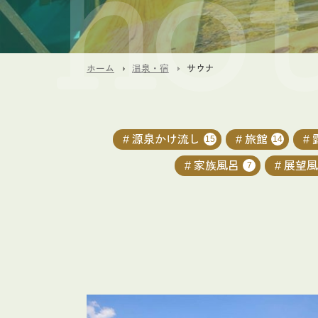
ホーム
温泉・宿
サウナ
源泉かけ流し
旅館
15
14
家族風呂
展望風
7