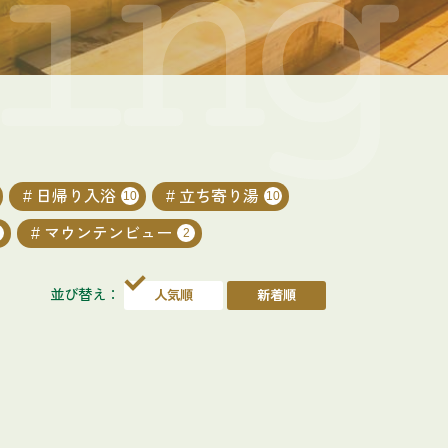
日帰り入浴
立ち寄り湯
10
10
マウンテンビュー
2
並び替え：