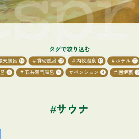
タグで絞り込む
露天風呂
貸切風呂
内牧温泉
ホテル
14
13
12
11
呂
五右衛門風呂
ペンション
囲炉裏
4
4
4
3
#サウナ