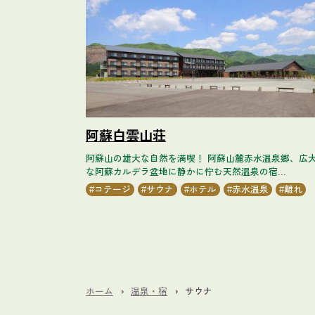
阿蘇白雲山荘
阿蘇山の雄大な自然を満喫！ 阿蘇山麓赤水温泉郷、広
な阿蘇カルデラ盆地に静かに佇む天然温泉の宿...
コテージ
サウナ
ホテル
赤水温泉
離れ
ホーム
温泉・宿
サウナ