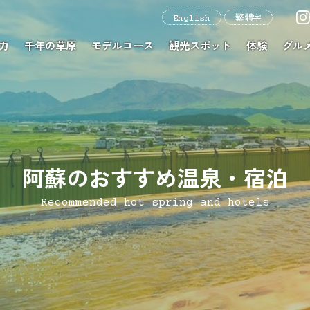
English
繁體字
力
千年の草原
モデルコース
観光スポット
体験
グル
阿蘇のおすすめ温泉・宿泊
Recommended hot spring and hotels