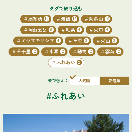
タグで絞り込む
展望所
景観
阿蘇山
14
13
10
阿蘇五岳
紅葉
火口
8
4
4
ミヤマキリシマ
草原
火山
4
3
3
草千里
水源
動物
雲海
2
2
2
2
ふれあい
2
並び替え：
#ふれあい