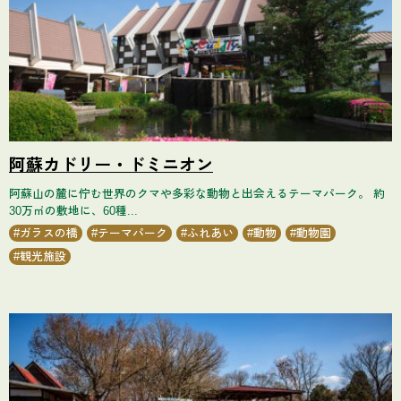
阿蘇カドリー・ドミニオン
阿蘇山の麓に佇む世界のクマや多彩な動物と出会えるテーマパーク。 約
30万㎡の敷地に、60種...
ガラスの橋
テーマパーク
ふれあい
動物
動物園
観光施設