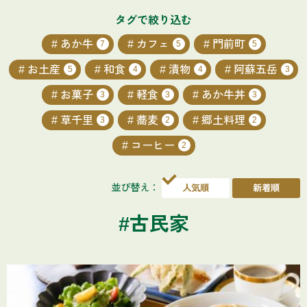
タグで絞り込む
あか牛
カフェ
門前町
7
5
5
お土産
和食
漬物
阿蘇五岳
5
4
4
3
お菓子
軽食
あか牛丼
3
3
3
草千里
蕎麦
郷土料理
3
2
2
コーヒー
2
並び替え：
#古民家