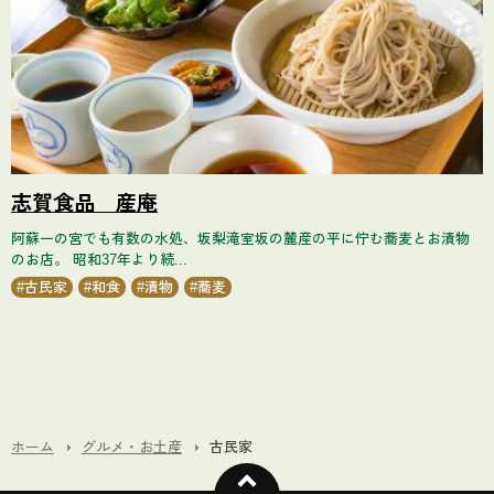
志賀食品 産庵
阿蘇一の宮でも有数の水処、坂梨滝室坂の麓産の平に佇む蕎麦とお漬物
のお店。 昭和37年より続...
古民家
和食
漬物
蕎麦
ホーム
グルメ・お土産
古民家