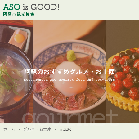
阿蘇市観光協会
阿蘇のおすすめグルメ・お土産
Recommended ASO gourmet food and souvenirs
ホーム
グルメ・お土産
古民家