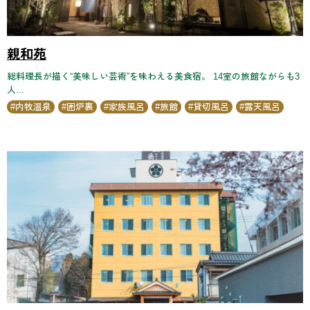
親和苑
総料理長が描く“美味しい芸術”を味わえる美食宿。 14室の旅館ながらも3
人...
内牧温泉
囲炉裏
家族風呂
旅館
貸切風呂
露天風呂