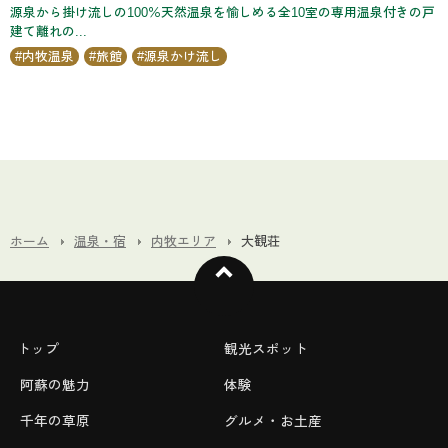
源泉から掛け流しの100％天然温泉を愉しめる全10室の専用温泉付きの戸
建て離れの...
内牧温泉
旅館
源泉かけ流し
ホーム
温泉・宿
内牧エリア
大観荘
トップ
観光スポット
阿蘇の魅力
体験
千年の草原
グルメ・お土産