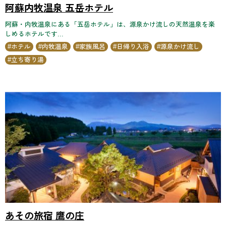
阿蘇内牧温泉 五岳ホテル
阿蘇・内牧温泉にある「五岳ホテル」は、源泉かけ流しの天然温泉を楽
しめるホテルです...
ホテル
内牧温泉
家族風呂
日帰り入浴
源泉かけ流し
立ち寄り湯
あその旅宿 鷹の庄