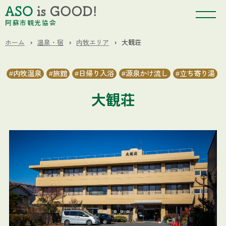
阿蘇市観光協会
ホーム
温泉・宿
内牧エリア
大観荘
内牧温泉
旅館
日帰り入浴
源泉かけ流し
立ち寄り湯
大観荘