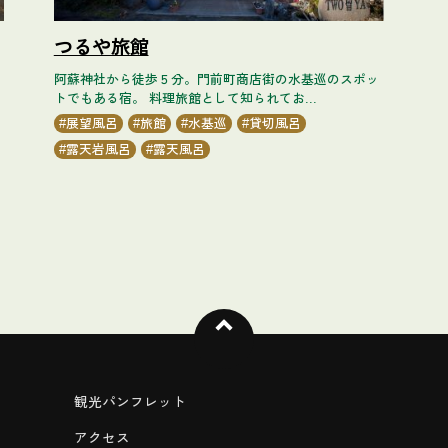
つるや旅館
阿蘇神社から徒歩５分。門前町商店街の水基巡のスポッ
トでもある宿。 料理旅館として知られてお...
展望風呂
旅館
水基巡
貸切風呂
露天岩風呂
露天風呂
観光パンフレット
アクセス