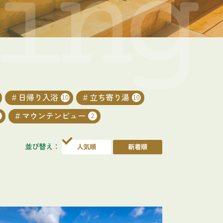
日帰り入浴
立ち寄り湯
10
10
マウンテンビュー
2
並び替え：