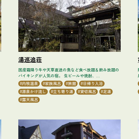
湯巡追荘
国産霜降り牛や天草直送の魚など食べ放題＆飲み放題の
バイキングが人気の宿。 生ビールや焼酎、...
内牧温泉
家族風呂
旅館
日帰り入浴
源泉かけ流し
立ち寄り湯
貸切風呂
足湯
露天風呂