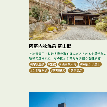
阿蘇内牧温泉 蘇山郷
与謝野晶子・鉄幹夫妻が歌を詠んだとされる樹齢千年の
綾杉で造られた「杉の間」が今もなお残る老舗旅館...
内牧温泉
旅館
日帰り入浴
源泉かけ流し
立ち寄り湯
貸切風呂
露天風呂