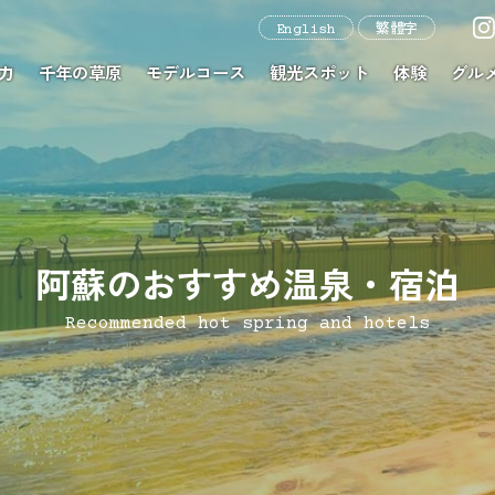
English
繁體字
力
千年の草原
モデルコース
観光スポット
体験
グル
阿蘇のおすすめ温泉・宿泊
Recommended hot spring and hotels