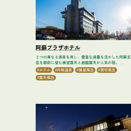
阿蘇プラザホテル
２つの異なる源泉を有し、豊富な湯量を活かした阿蘇五
岳を眼前に望む展望露天と庭園露天が人気の宿。 ...
ホテル
内牧温泉
展望風呂
貸切風呂
露天風呂