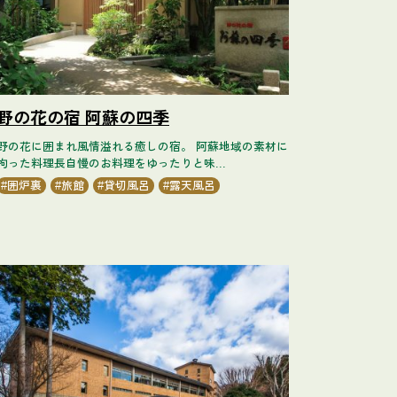
野の花の宿 阿蘇の四季
野の花に囲まれ風情溢れる癒しの宿。 阿蘇地域の素材に
拘った料理長自慢のお料理をゆったりと味...
囲炉裏
旅館
貸切風呂
露天風呂