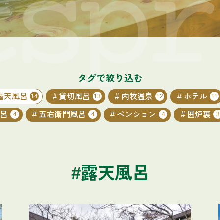
タグで絞り込む
露天風呂
貸切風呂
内牧温泉
ホテル
14
13
12
11
呂
五右衛門風呂
ペンション
囲炉裏
4
4
4
3
#露天風呂