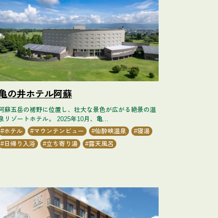
亀の井ホテル阿蘇
阿蘇五岳の裾野に位置し、壮大な景色が広がる絶景の温
泉リゾートホテル。 2025年10月、亀...
ホテル
マウンテンビュー
仙酔峡温泉
寝湯
日帰り入浴
立ち寄り湯
露天風呂