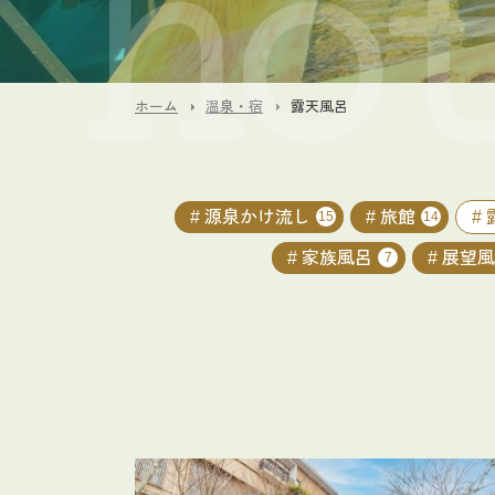
ホーム
温泉・宿
露天風呂
源泉かけ流し
旅館
15
14
家族風呂
展望風
7