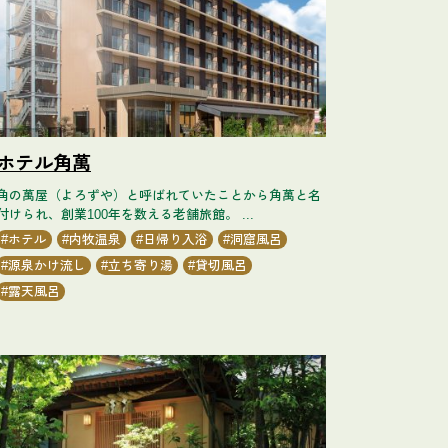
ホテル角萬
角の萬屋（よろずや）と呼ばれていたことから角萬と名
付けられ、創業100年を数える老舗旅館。 ...
ホテル
内牧温泉
日帰り入浴
洞窟風呂
源泉かけ流し
立ち寄り湯
貸切風呂
露天風呂