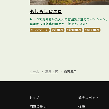
もしもしピエロ
レトロで落ち着いた大人の雰囲気が魅力のペンション。
客室からは阿蘇の山々が一望でき、3タイ...
ペンション
岩風呂
貸切風呂
露天風呂
ホーム
温泉・宿
露天風呂
トップ
観光スポット
阿蘇の魅力
体験