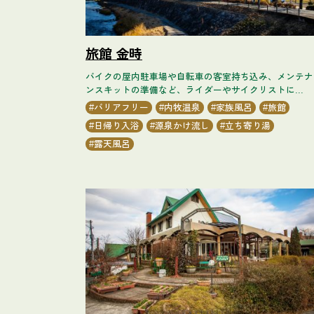
旅館 金時
バイクの屋内駐車場や自転車の客室持ち込み、メンテナ
ンスキットの準備など、ライダーやサイクリストに...
バリアフリー
内牧温泉
家族風呂
旅館
日帰り入浴
源泉かけ流し
立ち寄り湯
露天風呂