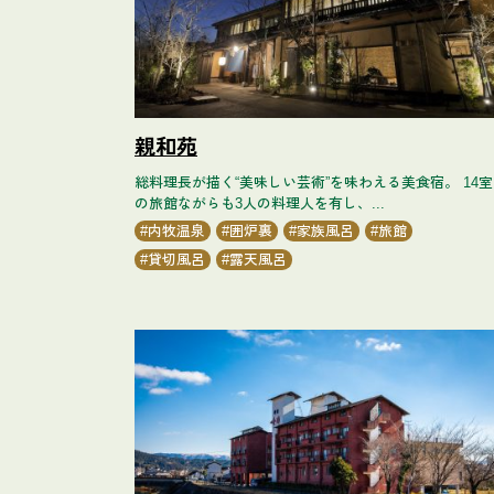
親和苑
総料理長が描く“美味しい芸術”を味わえる美食宿。 14室
の旅館ながらも3人の料理人を有し、...
内牧温泉
囲炉裏
家族風呂
旅館
貸切風呂
露天風呂